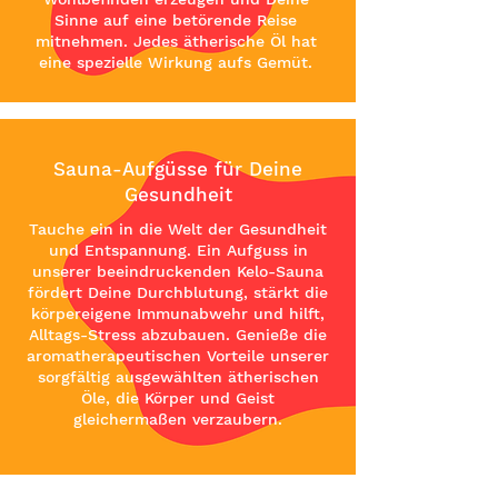
Sinne auf eine betörende Reise
mitnehmen. Jedes ätherische Öl hat
eine spezielle Wirkung aufs Gemüt.
Sauna-Aufgüsse für Deine
Gesundheit
Tauche ein in die Welt der Gesundheit
und Entspannung. Ein Aufguss in
unserer beeindruckenden Kelo-Sauna
fördert Deine Durchblutung, stärkt die
körpereigene Immunabwehr und hilft,
Alltags-Stress abzubauen. Genieße die
aromatherapeutischen Vorteile unserer
sorgfältig ausgewählten ätherischen
Öle, die Körper und Geist
gleichermaßen verzaubern.