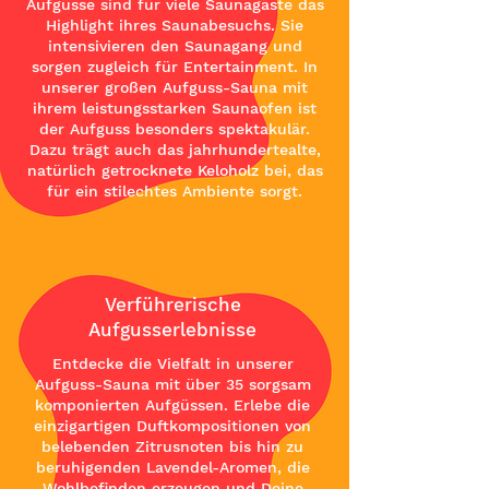
Aufgüsse sind für viele Saunagäste das
Highlight ihres Saunabesuchs. Sie
intensivieren den Saunagang und
sorgen zugleich für Entertainment. In
unserer großen Aufguss-Sauna mit
ihrem leistungsstarken Saunaofen ist
der Aufguss besonders spektakulär.
Dazu trägt auch das jahrhundertealte,
natürlich getrocknete Keloholz bei, das
für ein stilechtes Ambiente sorgt.
Verführerische
Aufgusserlebnisse
Entdecke die Vielfalt in unserer
Aufguss-Sauna mit über 35 sorgsam
komponierten Aufgüssen. Erlebe die
einzigartigen Duftkompositionen von
belebenden Zitrusnoten bis hin zu
beruhigenden Lavendel-Aromen, die
Wohlbefinden erzeugen und Deine