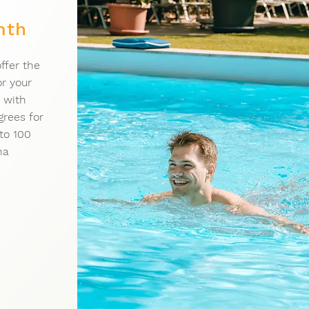
mth
ffer the
or your
 with
rees for
to 100
na