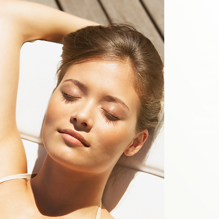
No ma
refr
warm
comfort
our
Espec
outdoo
garden 