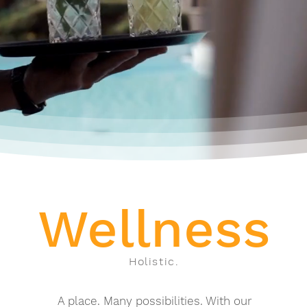
Wellness
Holistic.
A place. Many possibilities. With our