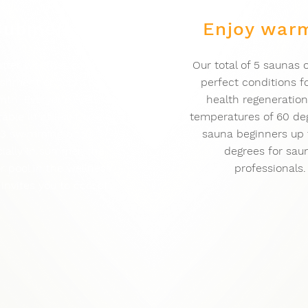
Submerge
Enjoy war
tter whether cooling
Our total of 5 saunas o
eshment or soothing
perfect conditions f
th. Everyone feels
health regeneration
able in at least one of
temperatures of 60 deg
 3 swimming pools.
sauna beginners up 
ially in summer, the
degrees for sau
r pool in the wellness
professionals.
invites you to cool off.