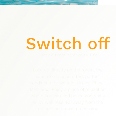
Switch off
Break from everyday life.
Located directly on the forest, the
sauna Erzhausen offers perfect
conditions for wellness in the Rhine-
Main area. Enjoy a place of relaxation
where you can find peace and really
enjoy wellness. Far away from the
fun pool and mass processing.