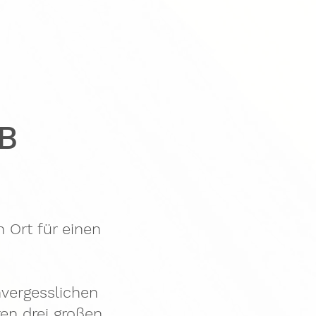
B
 Ort für einen
nvergesslichen
ren drei großen