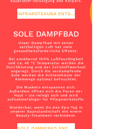
Sauerstoff-versorgung des Körpers.
INFRAROTSAUNA ENTDECKEN
SOLE DAMPFBAD
Unser Dampfbad mit seiner
salzhaltigen Luft hat viele
gesundheitsförderliche Effekte:
Bei annähernd 100% Luftfeuchtigkeit
und ca. 45 °C Temperatur werden die
Durchblutung und der Zellstoffwechsel
angeregt. Durch die verdampfende
Sole werden die Schleimhäute der
Atemwege optimal befeuchtet.
Die Muskeln entspannen sich.
Außerdem öffnen sich die Poren der
Haut – sie reinigt sich und wird
aufnahmefähiger für Pflegewirkstoffe.
Wunderbar, wenn Du den Spa-Tag in
unserer Saunalandschaft mit einem
Beauty-Treatment verbindest.
SOLE DAMPFBAD ENTDECKEN