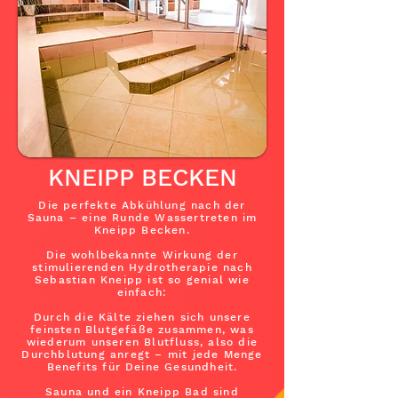
KNEIPP BECKEN
Die perfekte Abkühlung nach der
Sauna – eine Runde Wassertreten im
Kneipp Becken.
Die wohlbekannte Wirkung der
stimulierenden Hydrotherapie nach
Sebastian Kneipp ist so genial wie
einfach:
Durch die Kälte ziehen sich unsere
feinsten Blutgefäße zusammen, was
wiederum unseren Blutfluss, also die
Durchblutung anregt – mit jede Menge
Benefits für Deine Gesundheit.
Sauna und ein Kneipp Bad sind