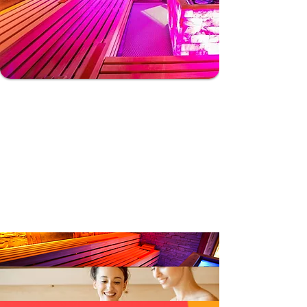
Bei uns wird Erholung großgeschrieben: Die
inhabergeführte Saunaanlage fasziniert mit
wohl kurierter Saunavielfalt, von der
klassischen finnischen Sauna bis zur
Kristallsauna, gepaart mit einem tiefe Ruhe
vermittelnden Wohlfühl-Ambiente. Egal, ob Du
als regelmäßige:r Saunabesucher:in bei einem
Aufguss mit angenehmen Düften intensiv
schwitzen möchten oder als Sauna-Anfänger:in
mit milden Temperaturen ins Saunavergnügen
einsteigen möchten, wird Sie unser modernes
Saunaparadies glücklich machen. Der textilfreie
Saunabereich versteht sich als ein Ort innerer
und äußerer Harmonie und Ausgeglichenheit.
Fühlen Dich herzlich willkommen!