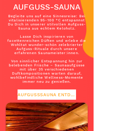
AUFGUSS-SAUNA
Begleite uns auf eine Sinnesreise: Bei
vitalisierenden 95-100 °C entspannst
Du Dich in unserer stilvollen Aufguss-
Sauna aus echtem Keloholz.
Lasse Dich inspirieren von
facettenreichen Düften und erlebe die
Wohltat wunder-schön zelebrierter
Aufguss-Rituale durch unsere
erfahrenen Saunameister
:innen.
Von sinnlicher Entspannung hin zur
belebenden Frische – Saunaaufgüsse
mit über 35 verschiedenen
Duftkompositionen warten darauf,
wohlbefindliche Wellness-Momente
immer neu zu genießen.
AUFGUSSSAUNA ENTDECKEN