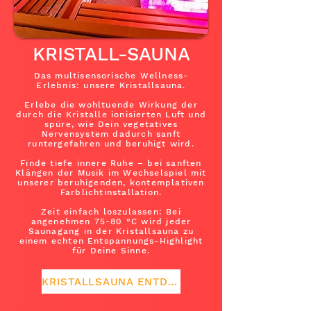
KRISTALL-SAUNA
Das multisensorische Wellness-
Erlebnis: unsere Kristallsauna.
Erlebe die wohltuende Wirkung der
durch die Kristalle ionisierten Luft und
spüre, wie Dein vegetatives
Nervensystem dadurch sanft
runtergefahren und beruhigt wird.
Finde tiefe innere Ruhe – bei sanften
Klängen der Musik im Wechselspiel mit
unserer beruhigenden, kontemplativen
Farblichtinstallation.
Zeit einfach loszulassen: Bei
angenehmen 75-80 °C wird jeder
Saunagang in der Kristallsauna zu
einem echten Entspannungs-Highlight
für Deine Sinne.
KRISTALLSAUNA ENTDECKEN