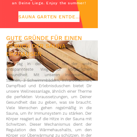
an Deine Liege. Enjoy the summer!
SAUNA GARTEN ENTDECKEN
GUTE GRÜNDE FÜR EINEN
BESUCH DER SAUNA
ERZHAUSEN
Ein Tag in der Sauna ist der wohl
entspannteste Weg zur körperlichen
Gesundheit. Mit unseren insgesamt 5
Saunen, 3 Schwimmbädern, Infrarotkabinen,
Dampfbad und Erlebnisduschen bietet Dir
unsere Wellnessanlage, ähnlich einer Therme
die perfekten Voraussetzungen, um Deiner
Gesundheit das zu geben, was sie braucht.
Viele Menschen gehen regelmäßig in die
Sauna, um ihr Immunsystem zu stärken. Der
Körper reagiert auf die Hitze in der Sauna mit
Schwitzen. Dieser Mechanismus dient der
Regulation des Wärmehaushalts, um den
Körper vor Überwärmung zu schützen. In der