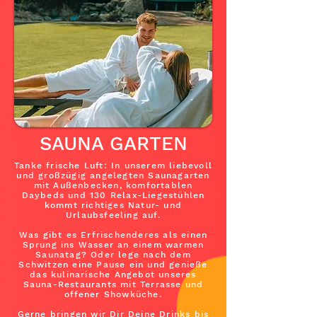
SAUNA GARTEN
Tanke frische Luft: In unserem liebevoll
und großzügig angelegten Saunagarten
mit Außenbecken, komfortablen
Daybeds und 130 Relax-Liegestühlen
kommt richtiges Natur- und
Urlaubsfeeling auf.
Was gibt es Erfrischenderes als einen
Sprung ins Wasser an einem warmen
Saunatag? Oder lege nach dem
Schwitzen eine Pause ein und genieße
das kulinarische Angebot unseres
Sauna-Restaurants mit Terrasse und
offener Showküche.
Gerne bringen wir Dir Deine Drinks bis