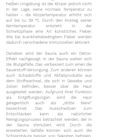
heißen Umgebung ist der Körper jedoch nicht
in der Lage, seine normale Temperatur zu
halten – die Körpertemperatur erhöht sich
auf bis zu 39 °C. Durch den Anstieg seiner
Kerntemperatur entsteht in der
Schwitzphase eine Art künstliches Fieber.
Wie bei krankheitsbedingtem Fieber werden
dadurch verschiedene Immunzellen aktiviert.
Daneben wird der Sauna auch ein Detox-
Effekt nachgesagt: In der Sauna weiten sich
die Blutgefäße. Das verbessert zum einen die
Sauerstoff-Versorgung. Zum anderen können
auch Schadstoffe und Abfallprodukte aus
dem Stoffwechsel, die sich in Gewebe und
Zellen befinden, besser über die Haut
ausgeleitet werden. Aufgrund ihrer Funktion
als Entgiftungsorgan wird die Haut
gelegentlich auch als „dritte Niere“
bezeichnet. Das Ausschwitzen zum
Entschlacken kann als natürlicher
Reinigungsprozess betrachtet werden, der in
der Sauna stimuliert wird. Durch die
erweiterten Gefäße können sich auch die
Schleimhäute besser von Sekreten befreien.