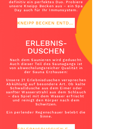
definitiv ein perfektes Duo. Probiere
unsere Kneipp Becken aus – ein Spa
Day auch für Ihr Immunsystem.
KNEIPP BECKEN ENTDECKEN
ERLEBNIS-
DUSCHEN
Nach dem Saunieren wird geduscht.
Auch dieser Teil des Saunagangs ist
von abwechslungsreicher Qualität in
der Sauna Erzhausen:
Unsere 21 Erlebnisduschen versprechen
Abkühlung auf besondere Art. Ob kalte
Schwalldusche aus dem Eimer oder
sanfter Wasserstrahl aus dem Schlauch
– das Spiel mit dem Wasser erfrischt
und reinigt den Körper nach dem
Schwitzen.
Ein perlender Regenschauer belebt die
Sinne.