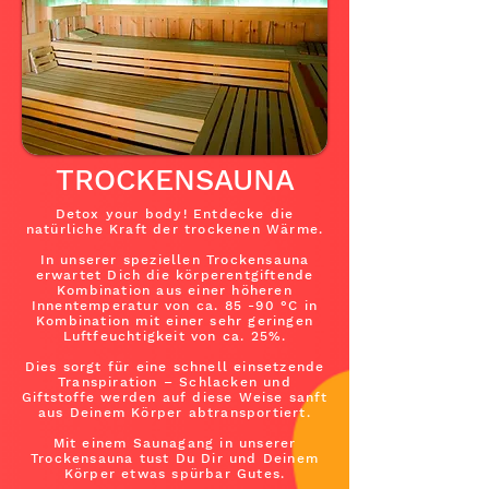
TROCKENSAUNA
Detox your body! Entdecke die
natürliche Kraft der trockenen Wärme.
In unserer speziellen Trockensauna
erwartet Dich die körperentgiftende
Kombination aus einer höheren
Innentemperatur von ca. 85 -90 °C in
Kombination mit einer sehr geringen
Luftfeuchtigkeit von ca. 25%.
Dies sorgt für eine schnell einsetzende
Transpiration – Schlacken und
Giftstoffe werden auf diese Weise sanft
aus Deinem Körper abtransportiert.
Mit einem Saunagang in unserer
Trockensauna tust Du Dir und Deinem
Körper etwas spürbar Gutes.