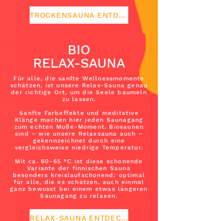
TROCKENSAUNA ENTDECKEN
BIO
RELAX-SAUNA
Für alle, die sanfte Wellnessmomente
schätzen, ist unsere Relax-Sauna genau
der richtige Ort, um die Seele baumeln
zu lassen.
Sanfte Farbeffekte und meditative
Klänge machen hier jeden Saunagang
zum echten Muße-Moment. Biosaunen
sind – wie unsere Relaxsauna auch –
gekennzeichnet durch eine
vergleichsweise niedrige Temperatur.
Mit ca. 60-65 °C ist diese schonende
Variante der finnischen Sauna
besonders kreislaufschonend: optimal
für alle, die es schätzen, auch einmal
ganz bewusst bei einem etwas längeren
Saunagang zu relaxen.
RELAX-SAUNA ENTDECKEN