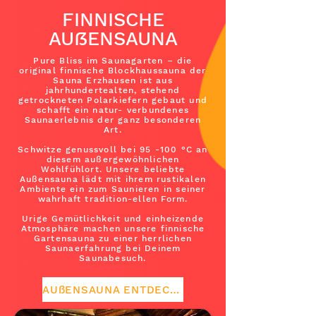
FINNISCHE
AUßENSAUNA
Pure Bliss im Saunagarten – die
original finnische Blockhaussauna der
Sauna Erzhausen ist aus
jahrhundertealten, stehend
getrockneten Polarkiefern gebaut und
schafft ein natur- verbundenes
Saunaerlebnis der ganz besonderen
Art.
Schwitze genussvoll bei 95 -100 °C an
diesem außergewöhnlichen
Wohlfühlort. Unsere beliebte
Außensauna lädt mit ihrem rustikalen
Ambiente ein zum Saunieren in seiner
wahrhaft tradition-ellen Form.
Urige Gemütlichkeit und einheizende
Atmosphäre machen unsere finnische
Gartensauna zu einer herrlichen
Saunaerfahrung bei Deinem
Saunabesuch.
AUßENSAUNA ENTDECKEN