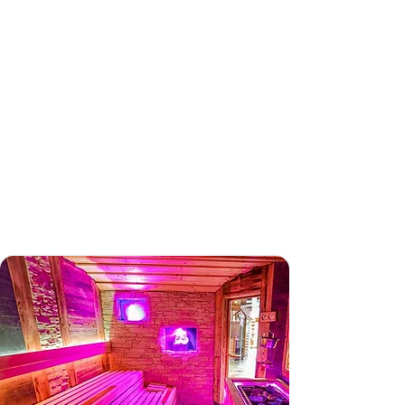
Unter Saunaliebhaber:innen und wellness-
begeisterten Personen, die auf der Suche sind
nach Thermen, Schwimmbädern oder anderen
entspannenden Spa-Angeboten in Hessen, hat
sich die Sauna Erzhausen als angesagte Trend-
Destination im Rhein-Main-Gebiet etabliert.
Unsere großzügige Saunalandschaft mit 5
verschiedenen Saunen, 3 Infrarotkabinen und
Sole Dampfbad ist der optimale Ort für eine
eindrucksvolle Wellness Experience. Perfekt
gelegen zwischen Frankfurt und Darmstadt ist
die Sauna Erzhausen ein Hotspot für alle
Wellness-Begeisterten – im Sommer wie im
Winter, an Wochenenden wie in der Woche.
Wir freuen uns auf Deinen Saunabesuch.