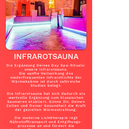
INFRAROTSAUNA
Die Ergänzung Deines Day Spa-Rituals:
unsere Infrarotsauna.
Die sanfte Heilwirkung des
niederfrequenten Infrarotlichts der
Wärmekabine ist durch zahlreiche
Studien belegt.
Die Infrarotsauna hat sich dadurch als
wertvolle Ergänzung zum klassischen
Saunieren etabliert. Gönne Dir, Deinen
Zellen und Deiner Gesundheit die Kraft
der gezielten Wärmestrahlung.
Die moderne Lichttherapie regt
Nährstofftransport und Entgiftungs-
prozesse an und fördert die